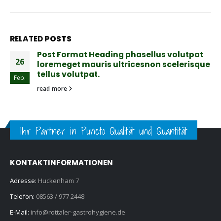
RELATED
POSTS
Post Format Heading phasellus volutpat
26
loremeget mauris ultricesnon scelerisque
tellus volutpat.
Feb.
read more
Ihr Partner in Puncto Qualität und Quantität
KONTAKTINFORMATIONEN
Adresse:
Huckenham 7
Telefon:
08563 / 977 2448
E-Mail:
info@rottaler-gastrohygiene.de