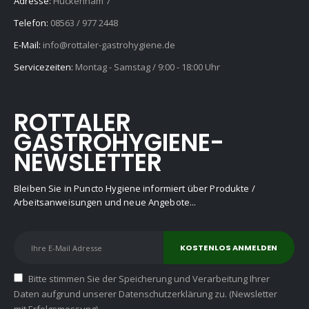
Adresse:
Huckenham 7
Telefon:
08563 / 977 2448
E-Mail:
info@rottaler-gastrohygiene.de
Servicezeiten:
Montag - Samstag / 9:00 - 18:00 Uhr
ROTTALER
GASTROHYGIENE-
NEWSLETTER
Bleiben Sie in Puncto Hygiene informiert über Produkte /
Arbeitsanweisungen und neue Angebote...
Bitte stimmen Sie der Speicherung und Verarbeitung Ihrer
Daten aufgrund unserer Datenschutzerklärung zu. (Newsletter