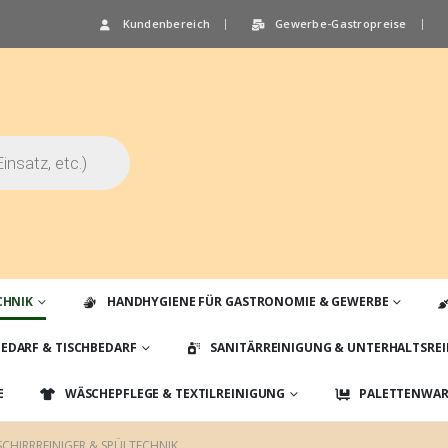
Kundenbereich
Gewerbe-Gastropreise
CHNIK
HANDHYGIENE FÜR GASTRONOMIE & GEWERBE
EDARF & TISCHBEDARF
SANITÄRREINIGUNG & UNTERHALTSRE
E
WÄSCHEPFLEGE & TEXTILREINIGUNG
PALETTENWARE
SCHIRRREINIGER & SPÜLTECHNIK