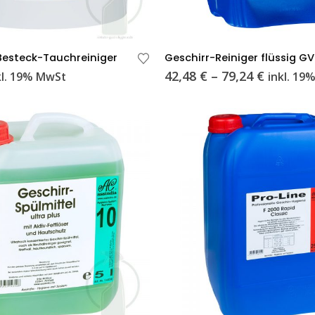
Dieses
Besteck-Tauchreiniger
Geschirr-Reiniger flüssig GV
Produkt
Preissp
42,48
€
–
79,24
€
kl. 19% MwSt
inkl. 19
weist
42,48 €
bis
mehrere
79,24 €
Varianten
auf.
Die
Optionen
können
auf
der
Produktseite
gewählt
werden