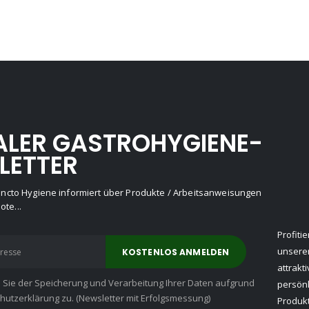
ALER GASTROHYGIENE-
LETTER
Puncto Hygiene informiert über Produkte / Arbeitsanweisungen
te...
Profiti
unserer
attrakt
n Sie der Speicherung und Verarbeitung Ihrer Daten aufgrund
persön
utzerklärung zu. (Newsletter mit Erfolgsmessung)
Produkt