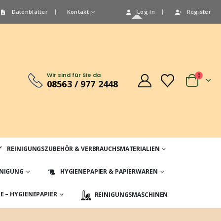
Datenblätter
Kontakt
Log In
Register
Wir sind für Sie da
0
08563 / 977 2448
REINIGUNGSZUBEHÖR & VERBRAUCHSMATERIALIEN
INIGUNG
HYGIENEPAPIER & PAPIERWAREN
 – HYGIENEPAPIER
REINIGUNGSMASCHINEN