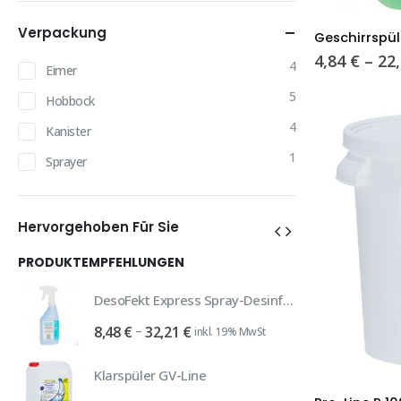
Dieses
Verpackung
Geschirrspül
Produkt
4,84
€
–
22
4
Eimer
weist
mehrere
5
Hobbock
Varianten
4
Kanister
auf.
Die
1
Sprayer
Optionen
können
auf
Hervorgehoben Für Sie
der
PRODUKTEMPFEHLUNGEN
IM ANGEBOT
Produktseite
gewählt
DesoFekt Express Spray-Desinfektion
Sani
werden
Preisspanne:
–
8,48
€
32,21
€
4,9
inkl. 19% MwSt
8,48 €
bis
Autoshampoo 281 neutral 10 Liter
Klarspüler GV-Line
Dieses
32,21 €