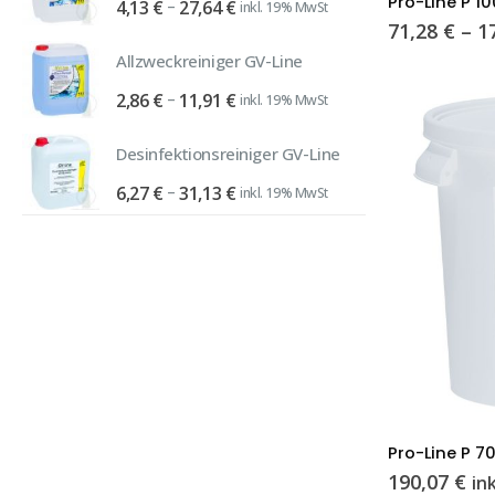
Pro-Line P 1
Preisspanne:
–
4,13
€
27,64
€
inkl. 19% MwSt
30,5
Produkt
71,28
€
–
1
4,13 €
weist
bis
Hitachi CV 400 PRO grau Kesselsauger Gewerbesauger Staubsauger, m. Papierfilter
Allzweckreiniger GV-Line
mehrere
27,64 €
Varianten
Preisspanne:
–
2,86
€
11,91
€
inkl. 19% MwSt
207,
auf.
2,86 €
Die
bis
Lorito OT2 DR 3301 Flächendesinfektionmittel Desinfektionsreiniger gebrauchsfertig
Desinfektionsreiniger GV-Line
Optionen
11,91 €
Preisspanne:
–
6,27
€
31,13
€
inkl. 19% MwSt
8,58
können
6,27 €
auf
bis
der
31,13 €
Produktseite
gewählt
werden
Pro-Line P 7
190,07
€
in