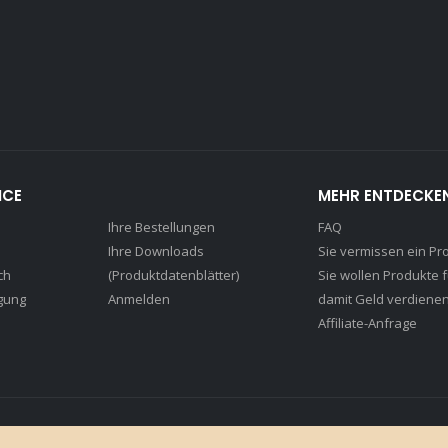
ICE
MEHR ENTDECKE
Ihre Bestellungen
FAQ
Ihre Downloads
Sie vermissen ein Pr
ch
(Produktdatenblätter)
Sie wollen Produkte 
gung
Anmelden
damit Geld verdiene
Affiliate-Anfrage
aler Gastrohygiene / ST-Consulting UG (haftungsbeschränkt) 2023. All Rights Re