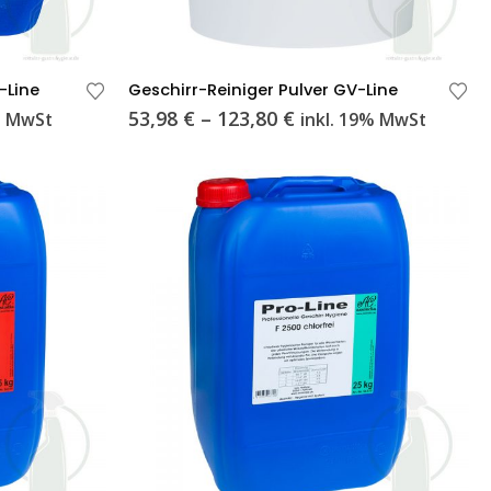
Dieses
-Line
Geschirr-Reiniger Pulver GV-Line
Produkt
anne:
Preisspanne:
53,98
€
–
123,80
€
% MwSt
inkl. 19% MwSt
weist
53,98 €
bis
mehrere
123,80 €
Varianten
auf.
Die
Optionen
können
auf
der
Produktseite
gewählt
werden