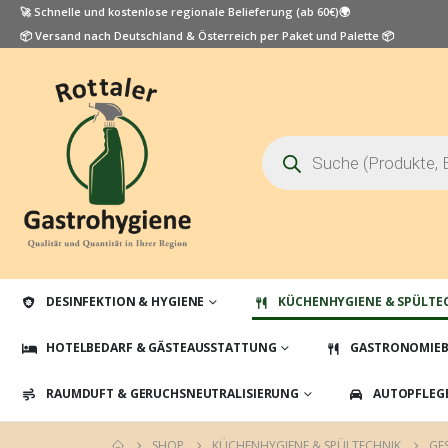
🚀 Schnelle und kostenlose regionale Belieferung (ab 60€)🌍
📦 Versand nach Deutschland & Österreich per Paket und Palette 📦
Products
search
DESINFEKTION & HYGIENE
KÜCHENHYGIENE & SPÜLTE
HOTELBEDARF & GÄSTEAUSSTATTUNG
GASTRONOMIEB
RAUMDUFT & GERUCHSNEUTRALISIERUNG
AUTOPFLEG
SHOP
KÜCHENHYGIENE & SPÜLTECHNIK
GE