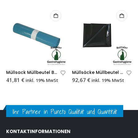
Müllsack Müllbeutel BRILLANT A, 120 l, blau
Müllsäcke Müllbeutel Abfallsack 240 L extra stark schwarz 100er Karton
41,81
€
92,67
€
inkl. 19% MwSt
inkl. 19% MwSt
Ihr Partner in Puncto Qualität und Quantität
 ANGEBOT
PRODUKTEMPFEHLUNGEN
KONTAKTINFORMATIONEN
Serviettenhalterung
Grillreiniger GV-Li