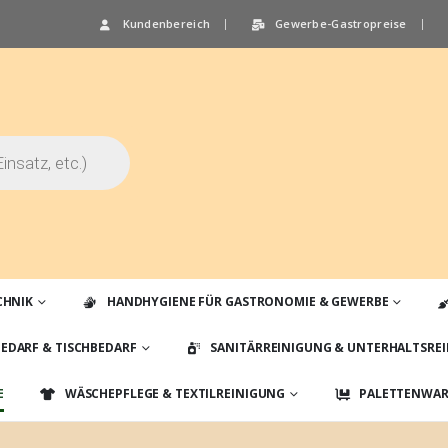
Kundenbereich
Gewerbe-Gastropreise
CHNIK
HANDHYGIENE FÜR GASTRONOMIE & GEWERBE
EDARF & TISCHBEDARF
SANITÄRREINIGUNG & UNTERHALTSRE
E
WÄSCHEPFLEGE & TEXTILREINIGUNG
PALETTENWARE