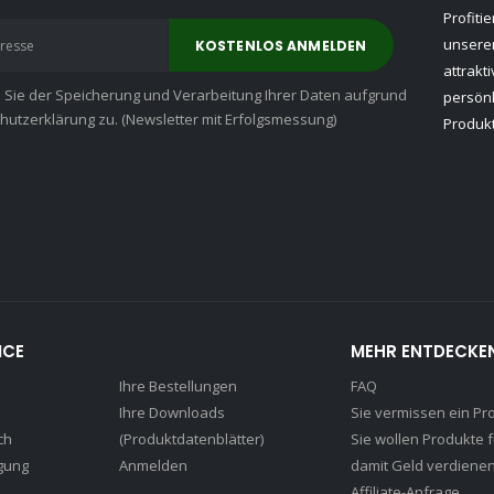
Profiti
unserer
attrakt
n Sie der Speicherung und Verarbeitung Ihrer Daten aufgrund
persön
utzerklärung zu. (Newsletter mit Erfolgsmessung)
Produkt
ICE
MEHR ENTDECKE
Ihre Bestellungen
FAQ
Ihre Downloads
Sie vermissen ein Pr
ch
(Produktdatenblätter)
Sie wollen Produkte 
gung
Anmelden
damit Geld verdiene
Affiliate-Anfrage