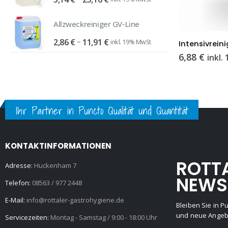
24,6
5,14 €
bis
Universal-Fettlöser Hochkonzentrat Paste
Allzweckreiniger GV-Line
25,16 €
Preisspanne:
–
2,86
€
11,91
€
23,
inkl. 19% MwSt
2,86 €
6,88
€
inkl
bis
11,91 €
Ihr Partner in Puncto Qualität und Quantität
KONTAKTINFORMATIONEN
ROTT
Adresse:
Huckenham 7
NEWS
Telefon:
08563 / 977 2448
E-Mail:
info@rottaler-gastrohygiene.de
Bleiben Sie in 
und neue Angebo
Servicezeiten:
Montag - Samstag / 9:00 - 18:00 Uhr