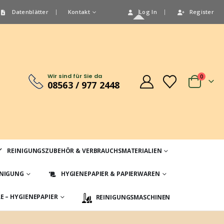
Datenblätter
Kontakt
Log In
Register
Wir sind für Sie da
0
08563 / 977 2448
REINIGUNGSZUBEHÖR & VERBRAUCHSMATERIALIEN
INIGUNG
HYGIENEPAPIER & PAPIERWAREN
 – HYGIENEPAPIER
REINIGUNGSMASCHINEN