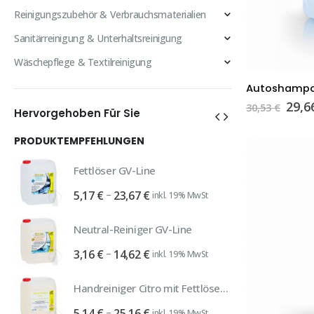
Reinigungszubehör & Verbrauchsmaterialien
Sanitärreinigung & Unterhaltsreinigung
Wäschepflege & Textilreinigung
Autoshampoo 
Ursp
29,
30,53
€
Hervorgehoben Für Sie
Prei
war:
PRODUKTEMPFEHLUNGEN
IM ANGEBOT
30,5
Super Eiweiß- & Fettlöser (alk. Schaumreiniger)
Fettlöser GV-Line
Preisspanne:
–
5,17
€
23,67
€
30,
inkl. 19% MwSt
5,17 €
bis
Lorito OT2 DR 3301 Flächendesinfektionmittel Desinfektionsreiniger gebrauchsfertig
Neutral-Reiniger GV-Line
23,67 €
Preisspanne:
–
3,16
€
14,62
€
inkl. 19% MwSt
8,58
3,16 €
bis
Fensterreiniger Glasreiniger 10 Liter frisch und sauber
Handreiniger Citro mit Fettlösekraft
14,62 €
Preisspanne:
–
5,14
€
25,16
€
inkl. 19% MwSt