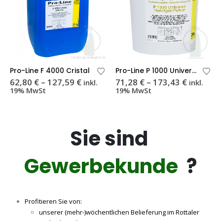
Dieses Produkt weist mehrere Varianten auf. Die Optionen können auf der Produktseite gewählt werden
Dieses Produkt weist mehrere Varianten auf. Die Optionen können auf der Produktseite gewählt werden
Di
Pro-Line F 4000 Cristal
Pro-Line P 1000 Universal
Preisspanne:
Preisspa
62,80
€
–
127,59
€
71,28
€
–
173,43
€
inkl.
inkl.
62,80 €
71,28 €
19% MwSt
19% MwSt
bis
bis
127,59 €
173,43 €
Sie sind
Gewerbekunde
?
Profitieren Sie von:
unserer (mehr-)wöchentlichen Belieferung im Rottaler