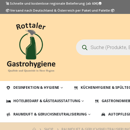
🚀 Schnelle und kostenlose regionale Belieferung (ab 60€)🌍
📦 Versand nach Deutschland & Österreich per Paket und Palette 📦
Products
search
DESINFEKTION & HYGIENE
KÜCHENHYGIENE & SPÜLTE
HOTELBEDARF & GÄSTEAUSSTATTUNG
GASTRONOMIEB
RAUMDUFT & GERUCHSNEUTRALISIERUNG
AUTOPFLEG
SHOP
RAUMDUFT & GERUCHSNEUTRALISIERUN