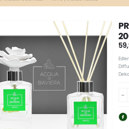
PR
2
59
Edler
Diffu
Deko