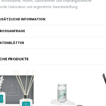
r Wohnräume, Hotels, Gästezimmer und Empfangsbereiche
3,33 €
2,59 €.
ilvolle Dekoration und angenehme Raumbeduftung
USÄTZLICHE INFORMATION
ROSSANFRAGE
ATENBLÄTTER
CHE PRODUKTE