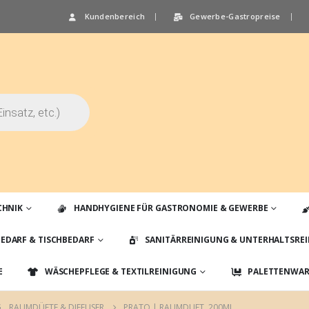
Kundenbereich
Gewerbe-Gastropreise
CHNIK
HANDHYGIENE FÜR GASTRONOMIE & GEWERBE
EDARF & TISCHBEDARF
SANITÄRREINIGUNG & UNTERHALTSRE
E
WÄSCHEPFLEGE & TEXTILREINIGUNG
PALETTENWARE
G
,
RAUMDÜFTE & DIFFUSER
PRATO | RAUMDUFT, 200ML