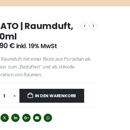
ATO | Raumduft,
00ml
,90
€
inkl. 19% MwSt
 Raumduft mit einer Blüte aus Porzellan als
ser zum „Beduften“ und als stilvolle
ration von Räumen.
IN DEN WARENKORB