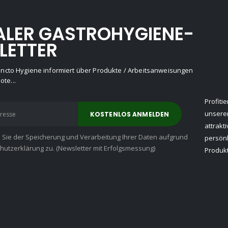
ALER GASTROHYGIENE-
LETTER
Puncto Hygiene informiert über Produkte / Arbeitsanweisungen
te...
Profiti
unserer
attrakt
n Sie der Speicherung und Verarbeitung Ihrer Daten aufgrund
persön
utzerklärung zu. (Newsletter mit Erfolgsmessung)
Produkt