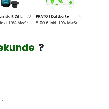
LAGO Raumduft Diffuser 500 ml, Apothekerglas(nachfüllbar)
PRATO | Duftkarte
5,00
€
6,95
€
inkl. 19% MwSt
inkl. 19% MwSt
inkl
ekunde
?
k
p