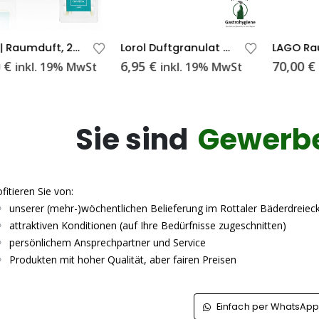
LAGO | Raumduft, 200ml
Lorol Duftgranulat Wiesenfrisch 38 g
€
6,95
€
70,00
€
inkl. 19% MwSt
inkl. 19% MwSt
Sie sind
Gewerb
fitieren Sie von:
unserer (mehr-)wöchentlichen Belieferung im Rottaler Bäderdreiec
attraktiven Konditionen (auf Ihre Bedürfnisse zugeschnitten)
persönlichem Ansprechpartner und Service
Produkten mit hoher Qualität, aber fairen Preisen
Einfach per WhatsAp