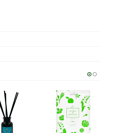
3,33 €
2,59 €.