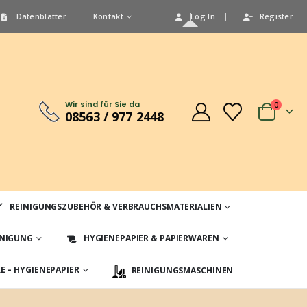
Datenblätter
Kontakt
Log In
Register
Wir sind für Sie da
0
08563 / 977 2448
REINIGUNGSZUBEHÖR & VERBRAUCHSMATERIALIEN
INIGUNG
HYGIENEPAPIER & PAPIERWAREN
 – HYGIENEPAPIER
REINIGUNGSMASCHINEN