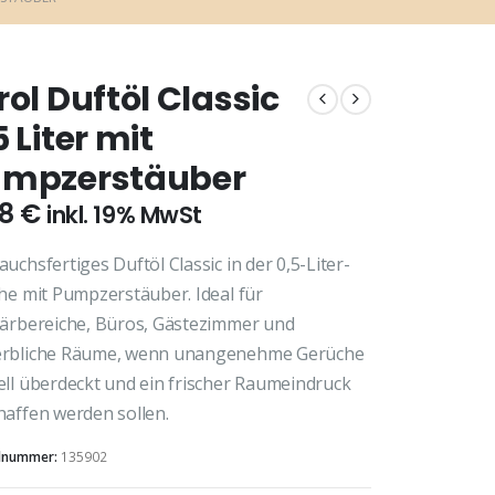
rol Duftöl Classic
5 Liter mit
mpzerstäuber
88
€
inkl. 19% MwSt
uchsfertiges Duftöl Classic in der 0,5-Liter-
he mit Pumpzerstäuber. Ideal für
tärbereiche, Büros, Gästezimmer und
rbliche Räume, wenn unangenehme Gerüche
ell überdeckt und ein frischer Raumeindruck
haffen werden sollen.
elnummer:
135902