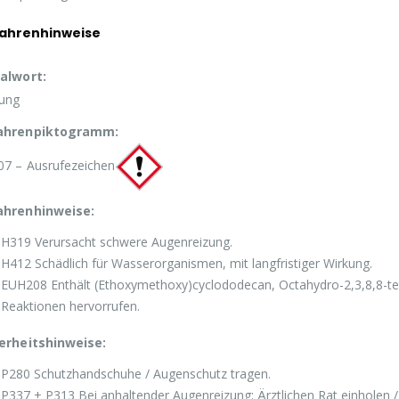
ahrenhinweise
alwort:
ung
ahrenpiktogramm:
7 – Ausrufezeichen
ahrenhinweise:
H319 Verursacht schwere Augenreizung.
H412 Schädlich für Wasserorganismen, mit langfristiger Wirkung.
EUH208 Enthält (Ethoxymethoxy)cyclododecan, Octahydro-2,3,8,8-tet
Reaktionen hervorrufen.
erheitshinweise:
P280 Schutzhandschuhe / Augenschutz tragen.
P337 + P313 Bei anhaltender Augenreizung: Ärztlichen Rat einholen / ä