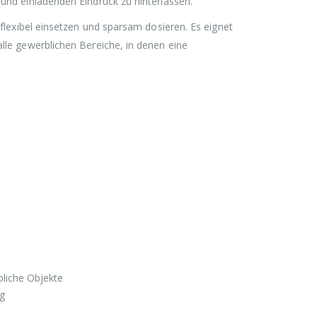
 und einladenden Eindruck zu hinterlassen.
 flexibel einsetzen und sparsam dosieren. Es eignet
alle gewerblichen Bereiche, in denen eine
liche Objekte
ng