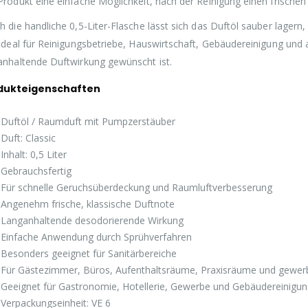
Produkt eine einfache Möglichkeit, nach der Reinigung einen frischen
h die handliche 0,5-Liter-Flasche lässt sich das Duftöl sauber lagern,
 ideal für Reinigungsbetriebe, Hauswirtschaft, Gebäudereinigung und 
anhaltende Duftwirkung gewünscht ist.
dukteigenschaften
Duftöl / Raumduft mit Pumpzerstäuber
Duft: Classic
Inhalt: 0,5 Liter
Gebrauchsfertig
Für schnelle Geruchsüberdeckung und Raumluftverbesserung
Angenehm frische, klassische Duftnote
Langanhaltende desodorierende Wirkung
Einfache Anwendung durch Sprühverfahren
Besonders geeignet für Sanitärbereiche
Für Gästezimmer, Büros, Aufenthaltsräume, Praxisräume und gewerb
Geeignet für Gastronomie, Hotellerie, Gewerbe und Gebäudereinigu
Verpackungseinheit: VE 6