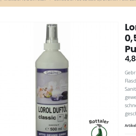
Lo
0,
Pu
4,
Gebra
Flasc
Sani
gewe
schn
gesc
Artik