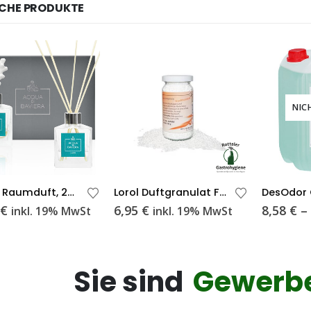
CHE PRODUKTE
NIC
Dieses Produkt weist mehrere Varianten auf. Die Optionen können auf der Produktseite gewählt werden
LAGO | Raumduft, 200ml
Lorol Duftgranulat Fruchtcocktail 38 g
€
6,95
€
8,58
€
inkl. 19% MwSt
inkl. 19% MwSt
Sie sind
Gewerb