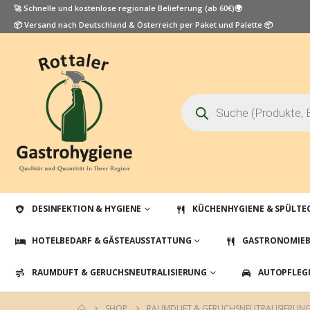
🚀 Schnelle und kostenlose regionale Belieferung (ab 60€)🌍
📦 Versand nach Deutschland & Österreich per Paket und Palette 📦
Products
search
DESINFEKTION & HYGIENE
KÜCHENHYGIENE & SPÜLTE
HOTELBEDARF & GÄSTEAUSSTATTUNG
GASTRONOMIEB
RAUMDUFT & GERUCHSNEUTRALISIERUNG
AUTOPFLEG
SHOP
RAUMDUFT & GERUCHSNEUTRALISIERUN