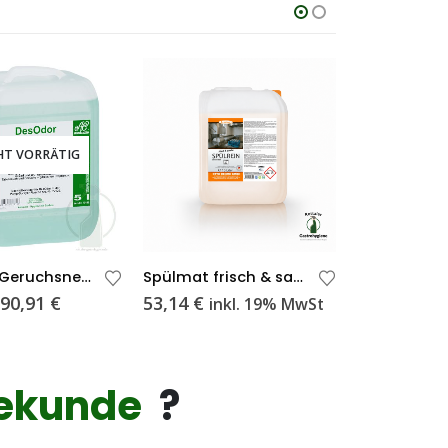
HT VORRÄTIG
DesOdor Geruchsneutralisierer
Spülmat frisch & sauber chlorfrei 117 10 Liter
Preisspanne:
–
90,91
€
53,14
€
6,88
€
inkl. 19% MwSt
inkl
8,58 €
bis
90,91 €
ekunde
?