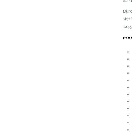
das 
Durc
sich
lang
Pro