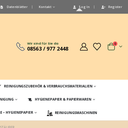
Datenblätter
Kontakt
Log In
Register
Wir sind für Sie da
0
08563 / 977 2448
REINIGUNGSZUBEHÖR & VERBRAUCHSMATERIALIEN
INIGUNG
HYGIENEPAPIER & PAPIERWAREN
 – HYGIENEPAPIER
REINIGUNGSMASCHINEN
RSTÄUBER