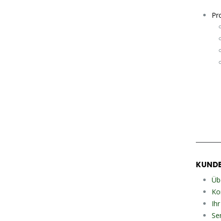
Pro
KUNDE
Üb
Ko
Ih
Se