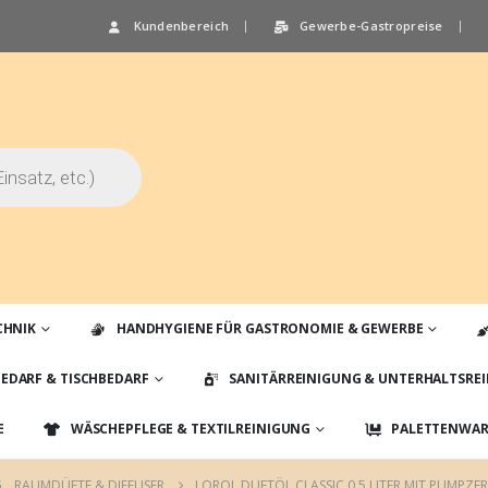
Kundenbereich
Gewerbe-Gastropreise
CHNIK
HANDHYGIENE FÜR GASTRONOMIE & GEWERBE
EDARF & TISCHBEDARF
SANITÄRREINIGUNG & UNTERHALTSRE
E
WÄSCHEPFLEGE & TEXTILREINIGUNG
PALETTENWARE
G
,
RAUMDÜFTE & DIFFUSER
LOROL DUFTÖL CLASSIC 0,5 LITER MIT PUMPZE