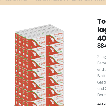
To
la
40
88
2-la
Recyc
enthä
Blatt
Gast
und 
Deut
Artik