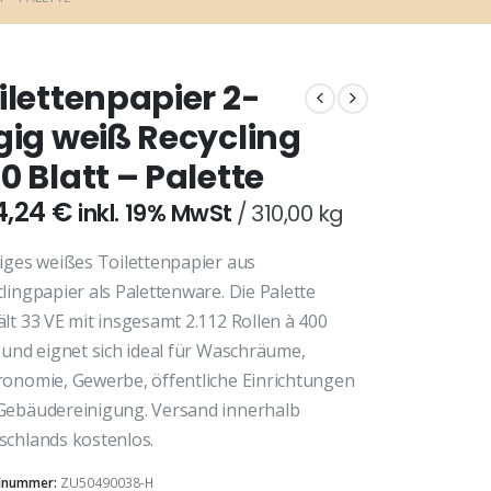
ilettenpapier 2-
gig weiß Recycling
0 Blatt – Palette
4,24
€
inkl. 19% MwSt
310,00 kg
giges weißes Toilettenpapier aus
lingpapier als Palettenware. Die Palette
lt 33 VE mit insgesamt 2.112 Rollen à 400
 und eignet sich ideal für Waschräume,
ronomie, Gewerbe, öffentliche Einrichtungen
Gebäudereinigung. Versand innerhalb
schlands kostenlos.
elnummer:
ZU50490038-H