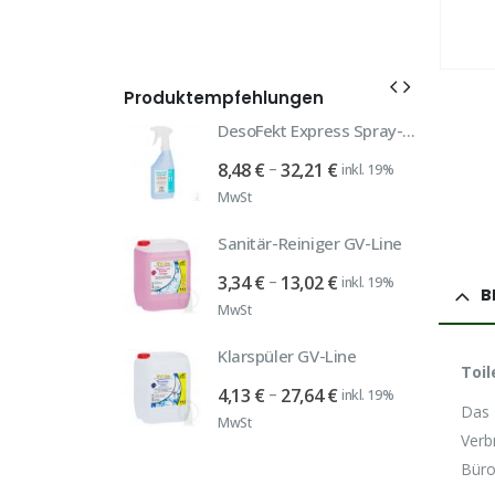
Produktempfehlungen
SPEZIALP
DesoFekt Express Spray-Desinfektion
Preisspanne:
–
8,48
€
32,21
€
inkl. 19%
Duni Cocktailservietten bordeaux 24x24cm
8,48 €
MwSt
rünglicher
Aktueller
3
€
inkl. 19% MwSt
bis
Preis
Sanitär-Reiniger GV-Line
32,21 €
ist:
Duni Cocktailservietten schwarz 24x24
Preisspanne:
–
3,34
€
13,02
€
inkl. 19%
 €
8,53 €.
B
rünglicher
Aktueller
3
€
inkl. 19% MwSt
3,34 €
MwSt
Preis
bis
Autoshampoo 281 neutral 10 Liter
ist:
Klarspüler GV-Line
13,02 €
Toil
 €
8,53 €.
prünglicher
Aktueller
,66
€
Preisspanne:
inkl. 19%
–
4,13
€
27,64
€
inkl. 19%
Das 
is
Preis
4,13 €
MwSt
Verb
:
ist:
bis
Büro
53 €
29,66 €.
27,64 €