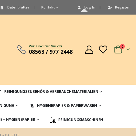
Datenblätter
Kontakt
Log In
Register
Wir sind für Sie da
0
08563 / 977 2448
REINIGUNGSZUBEHÖR & VERBRAUCHSMATERIALIEN
INIGUNG
HYGIENEPAPIER & PAPIERWAREN
 – HYGIENEPAPIER
REINIGUNGSMASCHINEN
 – PALETTE