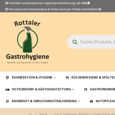
🚀 Schnelle und kostenlose regionale Belieferung (ab 60€)🌍
📦 Versand nach Deutschland & Österreich per Paket und Palette 📦
Products
search
DESINFEKTION & HYGIENE
KÜCHENHYGIENE & SPÜLTE
HOTELBEDARF & GÄSTEAUSSTATTUNG
GASTRONOMIEB
RAUMDUFT & GERUCHSNEUTRALISIERUNG
AUTOPFLEG
SHOP
PALETTENWARE VERBRAUCHSMATERIALIE