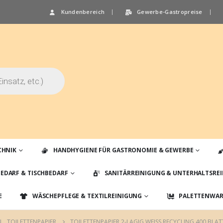
Kundenbereich
Gewerbe-Gastropreise
CHNIK
HANDHYGIENE FÜR GASTRONOMIE & GEWERBE
EDARF & TISCHBEDARF
SANITÄRREINIGUNG & UNTERHALTSRE
E
WÄSCHEPFLEGE & TEXTILREINIGUNG
PALETTENWARE
N
,
TOILETTENPAPIER
TOILETTENPAPIER 2-LAGIG WEISS RECYCLING 400 BLATT