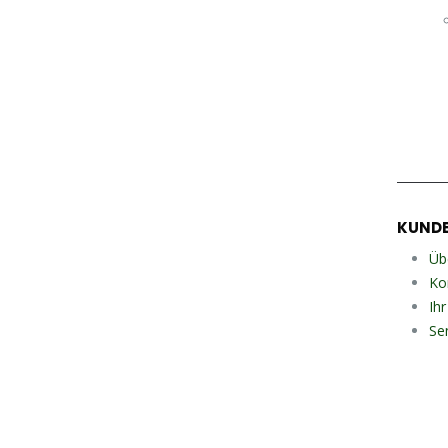
KUNDE
Üb
Ko
Ih
Se