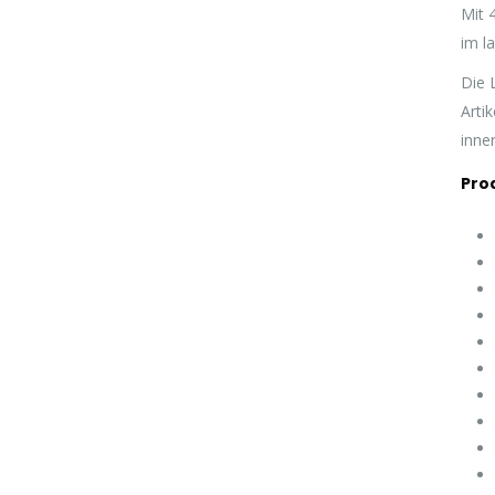
Mit 
im l
Die 
Arti
inne
Pro