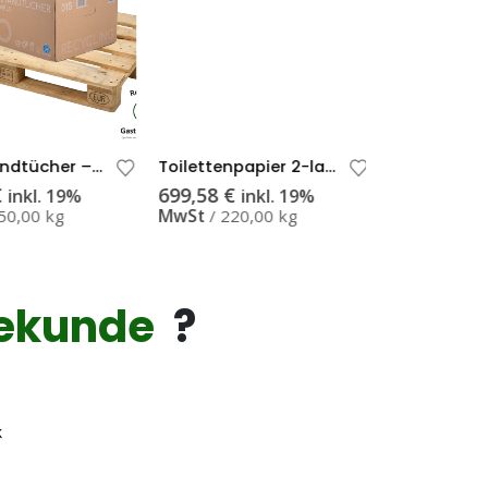
Papierhandtücher – Palette 1-lagig grau ECO Z-Falzung
Toilettenpapier 2-lagig Zellstoff Super Soft 200 Blatt – Palette
€
699,58
€
878,37
€
inkl. 19%
inkl. 19%
in
MwSt
MwSt
50,00 kg
220,00 kg
330,
ekunde
?
k