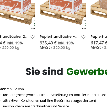
Papierhandtücher 2-lagig weiß Recycling Z-Falzung – Palette
Papierhandtücher-Palette 2-lagig weiß ECOLINE Recycling Z-Falzung
4
€
935,40
€
617,47
inkl. 19%
inkl. 19%
MwSt
MwSt
220,00 kg
320,00 kg
3
Sie sind
Gewerb
fitieren Sie von:
unserer (mehr-)wöchentlichen Belieferung im Rottaler Bäderdreiec
attraktiven Konditionen (auf Ihre Bedürfnisse zugeschnitten)
persönlichem Ansprechpartner und Service