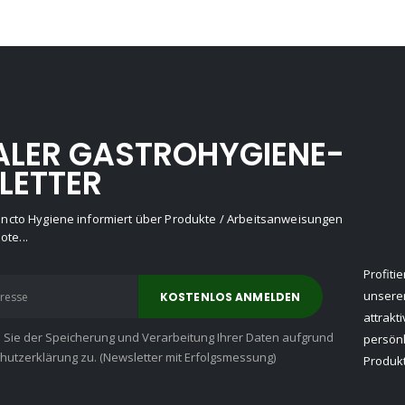
ALER GASTROHYGIENE-
LETTER
Puncto Hygiene informiert über Produkte / Arbeitsanweisungen
te...
Profiti
unserer
attrakt
n Sie der Speicherung und Verarbeitung Ihrer Daten aufgrund
persön
utzerklärung zu. (Newsletter mit Erfolgsmessung)
Produkt