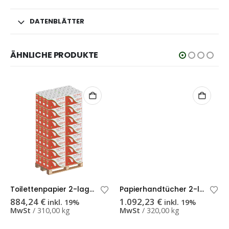
DATENBLÄTTER
ÄHNLICHE PRODUKTE
Toilettenpapier 2-lagig weiß Recycling 400 Blatt – Palette
Papierhandtücher 2-lagig Interfold W-Falz Zellstoff 20,3 x 32 cm – Palette
884,24
€
1.092,23
€
inkl. 19%
inkl. 19%
MwSt
MwSt
310,00 kg
320,00 kg