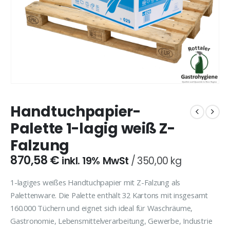
EZIALPREIS
e:
P
–
8,48
€
32,21
€
Super Eiweiß- & Fettlöser (alk. Schaumreiniger)
i
8,
19% MwSt
Preisspanne:
–
30,99
€
58,99
€
inkl.
b
30,99 €
19% MwSt
32
bis
e:
P
–
3,34
€
13,02
€
Autoshampoo 281 neutral 10 Liter
58,99 €
i
3,
19% MwSt
Handtuchpapier-
Ursprünglicher
Aktueller
29,66
€
inkl. 19%
30,53
€
b
Preis
Preis
MwSt
Palette 1-lagig weiß Z-
Klarspüler GV-Line
13
war:
ist:
Falzung
e:
P
–
4,13
€
27,64
€
Trinkhalm Papier Jumbo schwarz 240x12mm
30,53 €
29,66 €.
i
4,
19% MwSt
870,58
€
Ursprünglicher
Aktueller
inkl. 19% MwSt
350,00 kg
4,98
€
inkl. 19%
5,19
€
b
Preis
Preis
MwSt
27
war:
ist:
1-lagiges weißes Handtuchpapier mit Z-Falzung als
5,19 €
4,98 €.
Palettenware. Die Palette enthält 32 Kartons mit insgesamt
160.000 Tüchern und eignet sich ideal für Waschräume,
Gastronomie, Lebensmittelverarbeitung, Gewerbe, Industrie