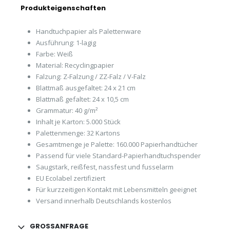
Produkteigenschaften
Handtuchpapier als Palettenware
Ausführung: 1-lagig
Farbe: Weiß
Material: Recyclingpapier
Falzung: Z-Falzung / ZZ-Falz / V-Falz
Blattmaß ausgefaltet: 24 x 21 cm
Blattmaß gefaltet: 24 x 10,5 cm
Grammatur: 40 g/m²
Inhalt je Karton: 5.000 Stück
Palettenmenge: 32 Kartons
Gesamtmenge je Palette: 160.000 Papierhandtücher
Passend für viele Standard-Papierhandtuchspender
Saugstark, reißfest, nassfest und fusselarm
EU Ecolabel zertifiziert
Für kurzzeitigen Kontakt mit Lebensmitteln geeignet
Versand innerhalb Deutschlands kostenlos
GROSSANFRAGE