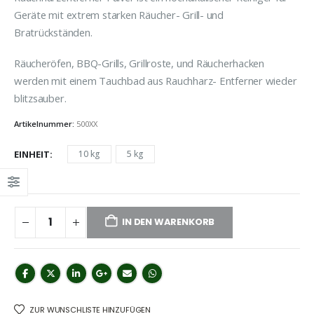
76,13 €
Geräte mit extrem starken Räucher- Grill- und
Bratrückständen.
Räucheröfen, BBQ-Grills, Grillroste, und Räucherhacken
werden mit einem Tauchbad aus Rauchharz- Entferner wieder
blitzsauber.
Artikelnummer:
500XX
EINHEIT
10 kg
5 kg
IN DEN WARENKORB
ZUR WUNSCHLISTE HINZUFÜGEN