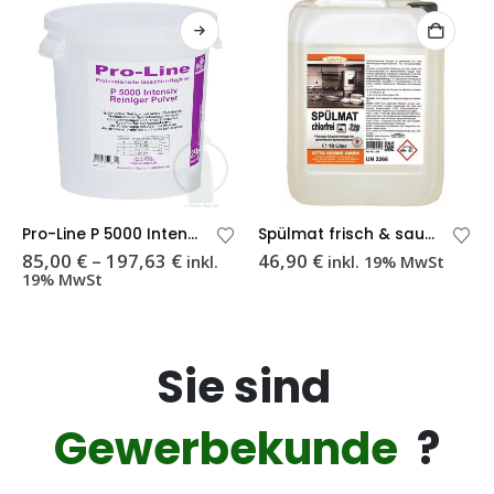
Dieses Produkt weist mehrere Varianten auf. Die Optionen können auf der Produktseite gewählt werden
Di
Pro-Line P 5000 Intensiv
Spülmat frisch & sauber 229 chlorfrei
nne:
Preisspanne:
85,00
€
–
197,63
€
46,90
€
inkl.
inkl. 19% MwSt
85,00 €
19% MwSt
bis
197,63 €
Sie sind
Gewerbekunde
?