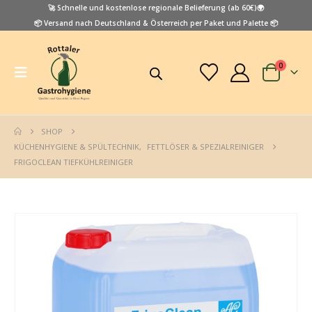
🚀 Schnelle und kostenlose regionale Belieferung (ab 60€)🌍
📦 Versand nach Deutschland & Österreich per Paket und Palette 📦
0
SHOP
KÜCHENHYGIENE & SPÜLTECHNIK
,
FETTLÖSER & SPEZIALREINIGER
FRIGOCLEAN TIEFKÜHLREINIGER