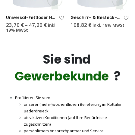
Dieses Produkt weist mehrere Varianten auf. Die Optionen können auf der Produktseite gewählt werden
Universal-Fettlöser Hochkonzentrat Paste
Geschirr- & Besteck-Tauchreiniger
spanne:
Preisspanne:
23,70
€
–
47,20
€
108,82
€
inkl.
inkl. 19% MwSt
 €
23,70 €
19% MwSt
bis
9 €
47,20 €
Sie sind
Gewerbekunde
?
Profitieren Sie von:
unserer (mehr-)wöchentlichen Belieferung im Rottaler
Bäderdreieck
attraktiven Konditionen (auf Ihre Bedürfnisse
zugeschnitten)
persönlichem Ansprechpartner und Service