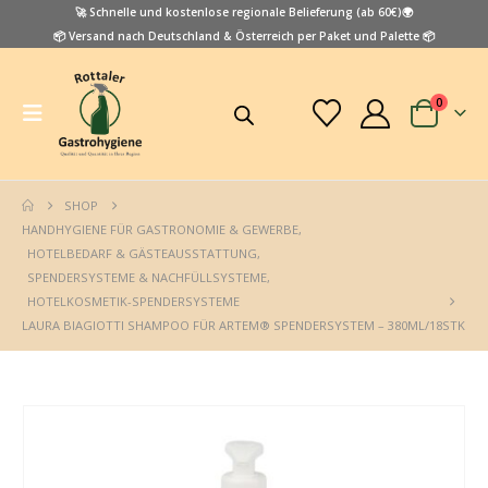
🚀 Schnelle und kostenlose regionale Belieferung (ab 60€)🌍
📦 Versand nach Deutschland & Österreich per Paket und Palette 📦
0
SHOP
HANDHYGIENE FÜR GASTRONOMIE & GEWERBE
,
HOTELBEDARF & GÄSTEAUSSTATTUNG
,
SPENDERSYSTEME & NACHFÜLLSYSTEME
,
HOTELKOSMETIK-SPENDERSYSTEME
LAURA BIAGIOTTI SHAMPOO FÜR ARTEM® SPENDERSYSTEM – 380ML/18STK