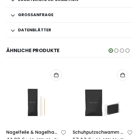
GROSSANFRAGE
DATENBLÄTTER
ÄHNLICHE PRODUKTE
Di
Nagelfeile & Nagelhautschieber – 200 Stück
Schuhputzschwamm Hotel – 200 Stück