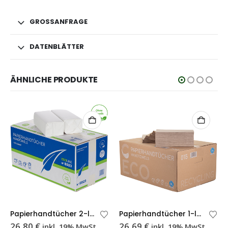
GROSSANFRAGE
DATENBLÄTTER
ÄHNLICHE PRODUKTE
Papierhandtücher 2-lagig weiß Ecoline Recycling Z-Falzung 25×21 cm – Karton
Papierhandtücher 1-lagig grau ECO Z-Falzung 25×23 cm 36 g/m² – Karton
26,80
€
26,69
€
inkl. 19% MwSt
inkl. 19% MwSt