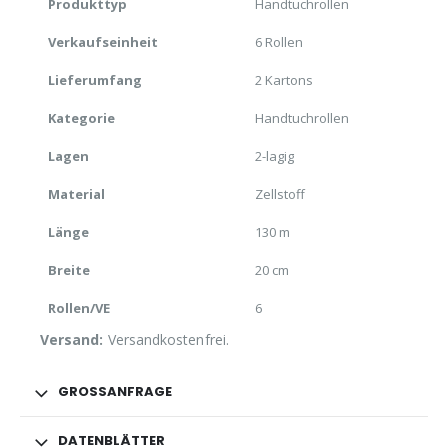
Produkttyp
Handtuchrollen
Verkaufseinheit
6 Rollen
Lieferumfang
2 Kartons
Kategorie
Handtuchrollen
Lagen
2-lagig
Material
Zellstoff
Länge
130 m
Breite
20 cm
Rollen/VE
6
Versand:
Versandkostenfrei.
GROSSANFRAGE
DATENBLÄTTER