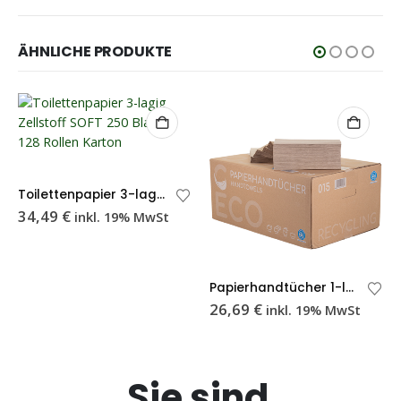
ÄHNLICHE PRODUKTE
Toilettenpapier 3-lagig Zellstoff SOFT 250 Blatt – 128 Rollen Karton
34,49
€
inkl. 19% MwSt
Papierhandtücher 1-lagig grau ECO Z-Falzung 25×23 cm 36 g/m² – Karton
26,69
€
inkl. 19% MwSt
Sie sind