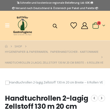
🚀 Schnelle und kostenlose regionale Belieferung (ab 60€)🌍
📦 Versand nach Deutschland & Österreich per Paket und Palette 📦
0
SHOP
HYGIENEPAPIER & PAPIERWAREN
,
PAPIERHANDTÜCHER - KARTONWARE
HANDTUCHROLLEN 2-LAGIG ZELLSTOFF 130 M 20 CM BREITE – 6 ROLLEN VE
Handtuchrollen 2-lagig
Zellstoff 130 m 20 cm