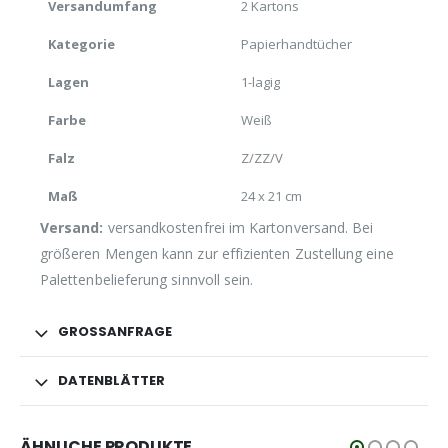
Versandumfang
2 Kartons
Kategorie
Papierhandtücher
Lagen
1-lagig
Farbe
Weiß
Falz
Z/ZZ/V
Maß
24 x 21 cm
Versand:
versandkostenfrei im Kartonversand. Bei
größeren Mengen kann zur effizienten Zustellung eine
Palettenbelieferung sinnvoll sein.
GROSSANFRAGE
DATENBLÄTTER
ÄHNLICHE PRODUKTE