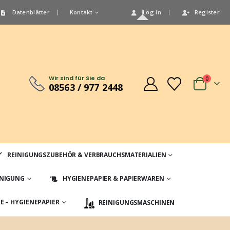
Datenblätter
Kontakt
Log In
Register
Wir sind für Sie da
0
08563 / 977 2448
REINIGUNGSZUBEHÖR & VERBRAUCHSMATERIALIEN
INIGUNG
HYGIENEPAPIER & PAPIERWAREN
 – HYGIENEPAPIER
REINIGUNGSMASCHINEN