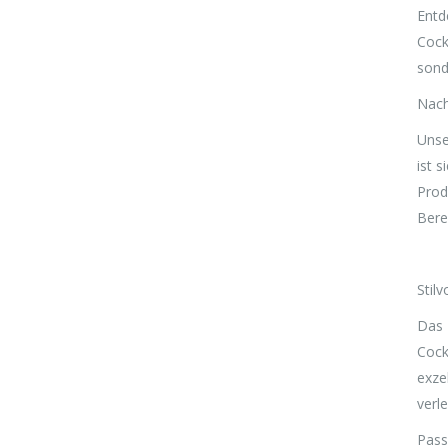
65 €
19,76 €.
Entd
Cock
sond
Nach
Unse
ist 
Prod
Bere
Stilv
Das 
Cock
exze
verle
Pass