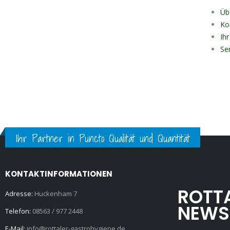
Üb
Ko
Ih
Se
Ihr Partner in Puncto Qualität und Quantität
KONTAKTINFORMATIONEN
ROTT
Adresse:
Huckenham 7
NEWS
Telefon:
08563 / 977 2448
E-Mail:
info@rottaler-gastrohygiene.de