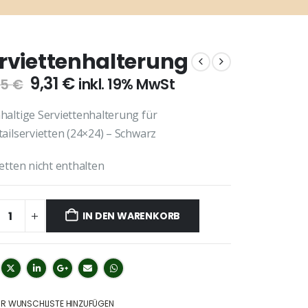
rviettenhalterung
Ursprünglicher
Aktueller
9,31
€
inkl. 19% MwSt
35
€
Preis
Preis
war:
ist:
haltige Serviettenhalterung für
10,35 €
9,31 €.
ailservietten (24×24) – Schwarz
etten nicht enthalten
IN DEN WARENKORB
UR WUNSCHLISTE HINZUFÜGEN