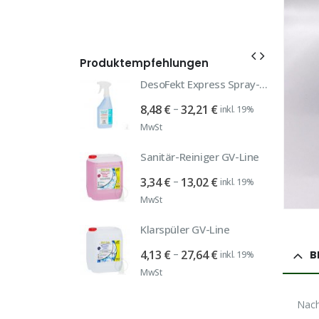
Produktempfehlungen
SPEZIALP
DesoFekt Express Spray-Desinfektion
Autoshampoo 281 neutral 10 Liter
Preisspanne:
–
8,48
€
32,21
€
inkl. 19%
8,48 €
MwSt
prünglicher
Aktueller
,66
€
inkl. 19%
bis
is
Preis
Sanitär-Reiniger GV-Line
32,21 €
:
ist:
Super Eiweiß- & Fettlöser (alk. Schaumreiniger)
Preisspanne:
–
3,34
€
13,02
€
inkl. 19%
53 €
29,66 €.
3,34 €
MwSt
Preisspanne:
58,99
€
inkl. 19%
bis
30,99 €
Klarspüler GV-Line
13,02 €
bis
Fensterreiniger Glasreiniger 10 Liter frisch und sauber
Preisspanne:
–
4,13
€
27,64
€
B
inkl. 19%
58,99 €
4,13 €
MwSt
prünglicher
Aktueller
,76
€
inkl. 19%
bis
is
Preis
27,64 €
Nach
:
ist: