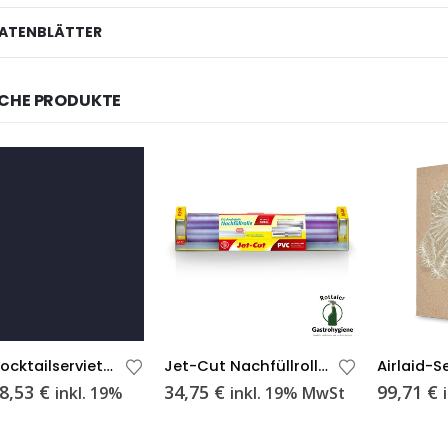
ATENBLÄTTER
CHE PRODUKTE
Duni Cocktailservietten schwarz 24×24
Jet-Cut Nachfüllrolle 45 cm
Ursprünglicher
Aktueller
8,53
€
34,75
€
99,71
€
inkl. 19%
inkl. 19% MwSt
Preis
Preis
war:
ist:
9,35 €
8,53 €.