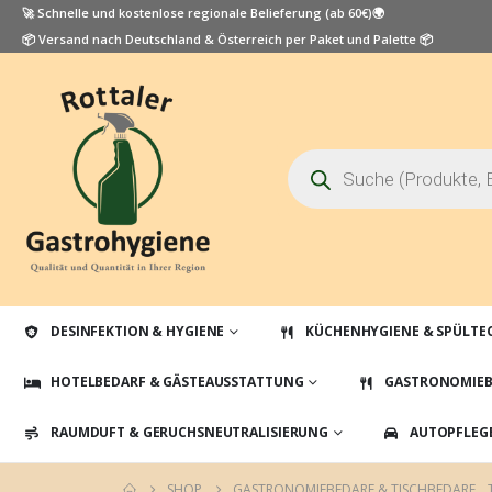
🚀 Schnelle und kostenlose regionale Belieferung (ab 60€)🌍
📦 Versand nach Deutschland & Österreich per Paket und Palette 📦
Products
search
DESINFEKTION & HYGIENE
KÜCHENHYGIENE & SPÜLTE
HOTELBEDARF & GÄSTEAUSSTATTUNG
GASTRONOMIEB
RAUMDUFT & GERUCHSNEUTRALISIERUNG
AUTOPFLEG
SHOP
GASTRONOMIEBEDARF & TISCHBEDARF
,