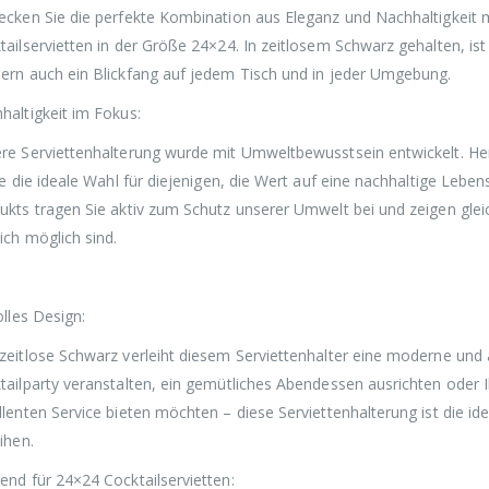
24,65 €
19,76 €.
ecken Sie die perfekte Kombination aus Eleganz und Nachhaltigkeit m
tailservietten in der Größe 24×24. In zeitlosem Schwarz gehalten, ist 
ern auch ein Blickfang auf jedem Tisch und in jeder Umgebung.
haltigkeit im Fokus:
re Serviettenhalterung wurde mit Umweltbewusstsein entwickelt. Her
sie die ideale Wahl für diejenigen, die Wert auf eine nachhaltige Leb
ukts tragen Sie aktiv zum Schutz unserer Umwelt bei und zeigen glei
ich möglich sind.
olles Design:
zeitlose Schwarz verleiht diesem Serviettenhalter eine moderne und 
tailparty veranstalten, ein gemütliches Abendessen ausrichten oder
llenten Service bieten möchten – diese Serviettenhalterung ist die 
ihen.
end für 24×24 Cocktailservietten: