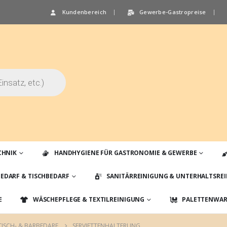
Kundenbereich
Gewerbe-Gastropreise
CHNIK
HANDHYGIENE FÜR GASTRONOMIE & GEWERBE
EDARF & TISCHBEDARF
SANITÄRREINIGUNG & UNTERHALTSRE
E
WÄSCHEPFLEGE & TEXTILREINIGUNG
PALETTENWARE
TISCH- & BARBEDARF
SERVIETTENHALTERUNG