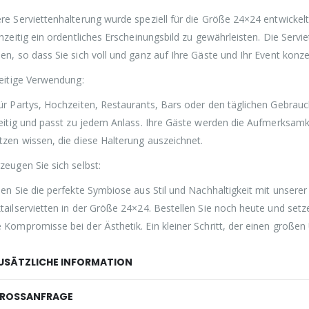
re Serviettenhalterung wurde speziell für die Größe 24×24 entwickelt,
chzeitig ein ordentliches Erscheinungsbild zu gewährleisten. Die Se
en, so dass Sie sich voll und ganz auf Ihre Gäste und Ihr Event konz
seitige Verwendung:
ür Partys, Hochzeiten, Restaurants, Bars oder den täglichen Gebrauc
seitig und passt zu jedem Anlass. Ihre Gäste werden die Aufmerksamk
tzen wissen, die diese Halterung auszeichnet.
zeugen Sie sich selbst:
ben Sie die perfekte Symbiose aus Stil und Nachhaltigkeit mit unsere
tailservietten in der Größe 24×24. Bestellen Sie noch heute und se
 Kompromisse bei der Ästhetik. Ein kleiner Schritt, der einen großen
USÄTZLICHE INFORMATION
ROSSANFRAGE