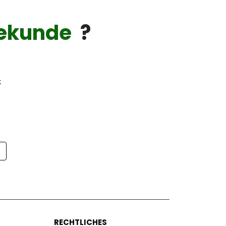
ekunde
?
k
p
RECHTLICHES