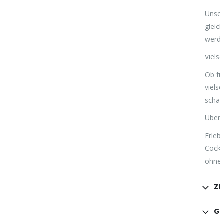
Unse
glei
werd
Viel
Ob f
viel
schä
Über
Erle
Cock
ohne
Z
G