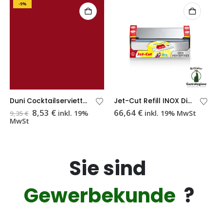
-9%
Duni Cocktailservietten bordeaux 24x24cm
Jet-Cut Refill INOX Dispenser 30 cm (mit Alufolie)
Ursprünglicher
Aktueller
8,53
€
66,64
€
inkl. 19%
inkl. 19% MwSt
9,35
€
Preis
Preis
MwSt
war:
ist:
9,35 €
8,53 €.
Sie sind
Gewerbekunde
?