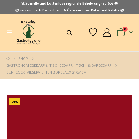
🚀 Schnelle und kostenlose regionale Belieferung (ab 60€)🌍
📦 Versand nach Deutschland & Österreich per Paket und Palette 📦
0
SHOP
GASTRONOMIEBEDARF & TISCHBEDARF
,
TISCH- & BARBEDARF
DUNI COCKTAILSERVIETTEN BORDEAUX 24X24CM
-9%