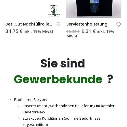
Jet-Cut Nachfüllrolle 45 cm
Serviettenhalterung
Ursprünglicher
Aktueller
34,75
€
9,31
€
inkl. 19% MwSt
inkl. 19%
10,35
€
Preis
Preis
MwSt
war:
ist:
10,35 €
9,31 €.
Sie sind
Gewerbekunde
?
Profitieren Sie von:
unserer (mehr-)wöchentlichen Belieferung im Rottaler
Bäderdreieck
attraktiven Konditionen (auf Ihre Bedürfnisse
zugeschnitten)