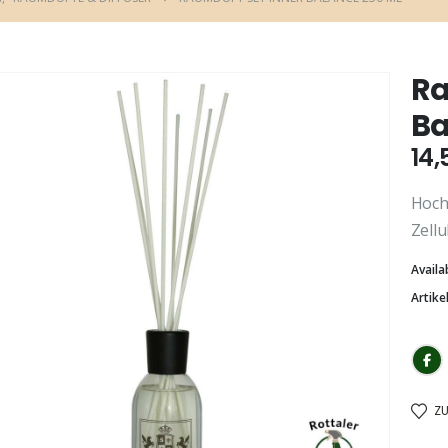
Ra
Ba
14,
Hoch
Zell
Availab
Artik
Z