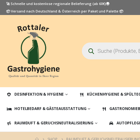
🚀 Schnelle und kostenlose regionale Belieferung (ab 60€)🌍
📦 Versand nach Deutschland & Österreich per Paket und Palette 📦
Products
search
DESINFEKTION & HYGIENE
KÜCHENHYGIENE & SPÜLTE
HOTELBEDARF & GÄSTEAUSSTATTUNG
GASTRONOMIEB
RAUMDUFT & GERUCHSNEUTRALISIERUNG
AUTOPFLEG
SHOP
RAUMDUFT & GERUCHSNEUTRALISIERUN