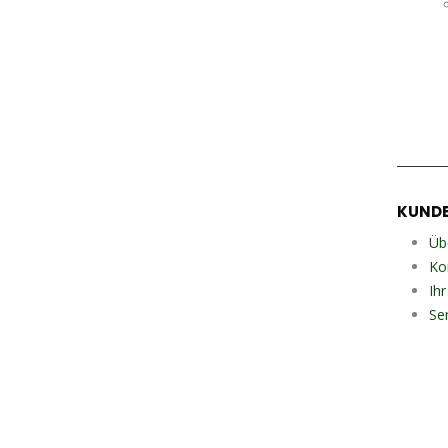
KUNDE
Üb
Ko
Ih
Se