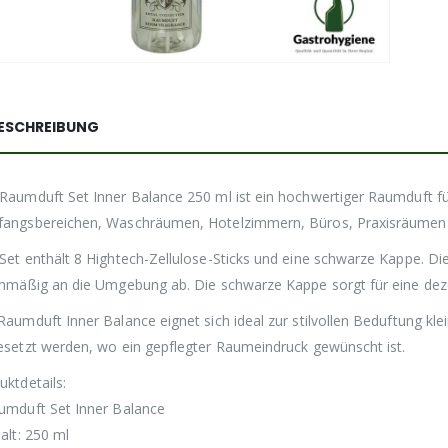
REIS
Deso
ESCHREIBUNG
Universal-Fettlöser Hochkonzentrat Paste
Preisspan
–
8,48
€
32,21
€
inkl. 19%
8,48 €
MwSt
Preisspanne:
–
23,70
€
47,20
€
inkl. 19%
Raumduft Set Inner Balance 250 ml ist ein hochwertiger Raumduft 
bis
23,70 €
MwSt
Sanitär-Reiniger GV-Line
angsbereichen, Waschräumen, Hotelzimmern, Büros, Praxisräumen 
32,21 €
bis
Preisspan
–
3,34
€
13,02
€
inkl. 19%
Trinkhalm Papier Jumbo schwarz 240x12mm
47,20 €
Set enthält 8 Hightech-Zellulose-Sticks und eine schwarze Kappe. D
3,34 €
MwSt
chmäßig an die Umgebung ab. Die schwarze Kappe sorgt für eine dez
Ursprünglicher
Aktueller
4,98
€
inkl. 19% MwSt
5,19
€
bis
Preis
Preis
Raumduft Inner Balance eignet sich ideal zur stilvollen Beduftung kl
Klarspüler GV-Line
13,02 €
war:
ist:
Duni Cocktailservietten bordeaux 24x24cm
esetzt werden, wo ein gepflegter Raumeindruck gewünscht ist.
Preisspan
–
4,13
€
27,64
€
inkl. 19%
5,19 €
4,98 €.
Ursprünglicher
Aktueller
8,53
€
inkl. 19% MwSt
9,35
€
4,13 €
uktdetails:
MwSt
Preis
Preis
bis
umduft Set Inner Balance
war:
ist:
27,64 €
halt: 250 ml
9,35 €
8,53 €.