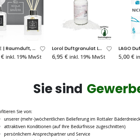
NIC
MONTE | Raumduft, 200ml
Lorol Duftgranulat Lotus 50 g
LAGO Duf
€
6,95
€
5,00
€
inkl. 19% MwSt
inkl. 19% MwSt
i
Sie sind
Gewerb
fitieren Sie von:
unserer (mehr-)wöchentlichen Belieferung im Rottaler Bäderdreiec
attraktiven Konditionen (auf Ihre Bedürfnisse zugeschnitten)
persönlichem Ansprechpartner und Service