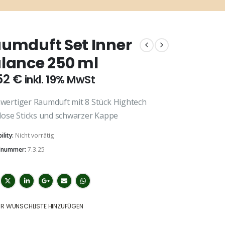
umduft Set Inner
lance 250 ml
52
€
inkl. 19% MwSt
wertiger Raumduft mit 8 Stück Hightech
ulose Sticks und schwarzer Kappe
ility:
Nicht vorrätig
elnummer:
7.3.25
UR WUNSCHLISTE HINZUFÜGEN