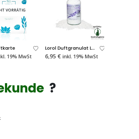
HT VORRÄTIG
tkarte
Lorol Duftgranulat Lavendel 38 g
6,95
€
6,99
€
nkl. 19% MwSt
inkl. 19% MwSt
inkl
ekunde
?
k