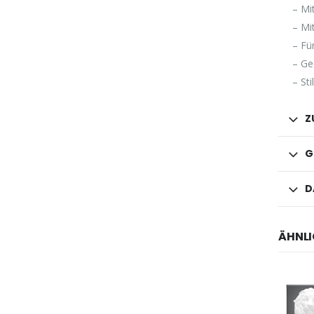
– Mi
– Mi
– Fü
– Ge
– St
Z
G
D
ÄHNLI