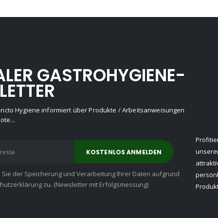
ALER GASTROHYGIENE-
LETTER
Puncto Hygiene informiert über Produkte / Arbeitsanweisungen
te...
Profiti
unserer
attrakt
n Sie der Speicherung und Verarbeitung Ihrer Daten aufgrund
persön
utzerklärung zu. (Newsletter mit Erfolgsmessung)
Produkt