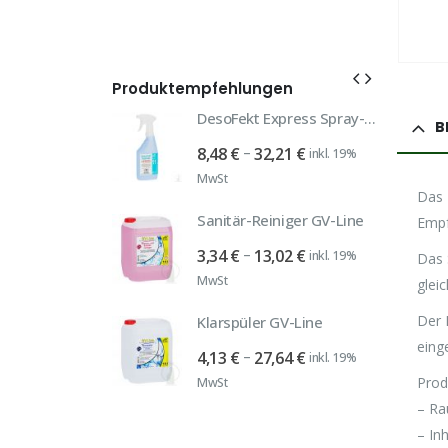
Produktempfehlungen
SPEZIALP
DesoFekt Express Spray-Desinfektion
B
Universal-Fettlöser Hochkonzentrat Paste
Preisspanne:
–
8,48
€
32,21
€
inkl. 19%
8,48 €
MwSt
Preisspanne:
47,20
€
inkl. 19%
Das 
bis
23,70 €
Sanitär-Reiniger GV-Line
Empf
32,21 €
bis
Preisspanne:
–
3,34
€
13,02
€
inkl. 19%
Trinkhalm Papier Jumbo schwarz 240x12mm
47,20 €
Das 
3,34 €
MwSt
glei
rünglicher
Aktueller
8
€
inkl. 19% MwSt
bis
Preis
Der 
Klarspüler GV-Line
13,02 €
ist:
Duni Cocktailservietten bordeaux 24x24cm
eing
Preisspanne:
–
4,13
€
27,64
€
inkl. 19%
 €
4,98 €.
rünglicher
Aktueller
3
€
inkl. 19% MwSt
4,13 €
Prod
MwSt
Preis
bis
– Ra
ist:
27,64 €
– In
 €
8,53 €.