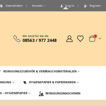
Datenblätter
Kontakt
Log In
Register
Wir sind für Sie da
0
08563 / 977 2448
REINIGUNGSZUBEHÖR & VERBRAUCHSMATERIALIEN
INIGUNG
HYGIENEPAPIER & PAPIERWAREN
 – HYGIENEPAPIER
REINIGUNGSMASCHINEN