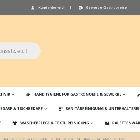
Kundenbereich
Gewerbe-Gastropreise
CHNIK
HANDHYGIENE FÜR GASTRONOMIE & GEWERBE
EDARF & TISCHBEDARF
SANITÄRREINIGUNG & UNTERHALTSRE
E
WÄSCHEPFLEGE & TEXTILREINIGUNG
PALETTENWARE
G
,
RAUMDÜFTE & DIFFUSER
RAUMDUFT SET INNER BALANCE 250 ML