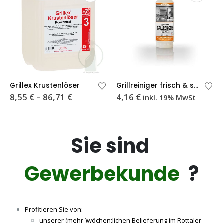
Dieses Produkt weist mehrere Varianten auf. Die Optionen können auf der Produktseite gewählt werden
Di
Grillex Krustenlöser
Grillreiniger frisch & sauber 1 Liter
Preisspanne:
8,55
€
–
86,71
€
4,16
€
inkl. 19% MwSt
8,55 €
bis
86,71 €
Sie sind
Gewerbekunde
?
Profitieren Sie von:
unserer (mehr-)wöchentlichen Belieferung im Rottaler